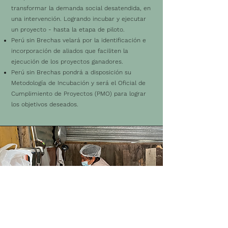
transformar la demanda social desatendida, en
una intervención. Logrando incubar y ejecutar
un proyecto - hasta la etapa de piloto.
Perú sin Brechas velará por la identificación e
incorporación de aliados que faciliten la
ejecución de los proyectos ganadores.
Perú sin Brechas pondrá a disposición su
Metodología de Incubación y será el Oficial de
Cumplimiento de Proyectos (PMO) para lograr
los objetivos deseados.