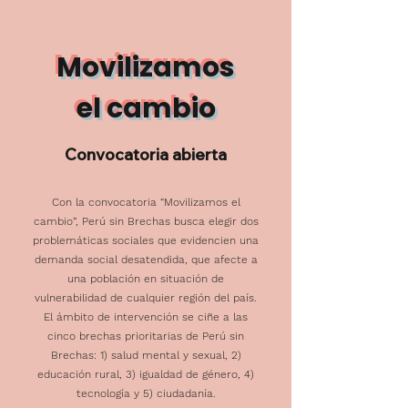
Movilizamos
el cambio
Convocatoria abierta
Con la convocatoria “Movilizamos el
cambio”, Perú sin Brechas busca elegir dos
problemáticas sociales que evidencien una
demanda social desatendida, que afecte a
una población en situación de
vulnerabilidad de cualquier región del país.
El ámbito de intervención se ciñe a las
cinco brechas prioritarias de Perú sin
Brechas: 1) salud mental y sexual, 2)
educación rural, 3) igualdad de género, 4)
tecnología y 5) ciudadanía.