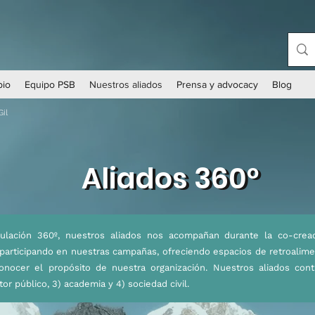
bio
Equipo PSB
Nuestros aliados
Prensa y advocacy
Blog
Gil
Aliados 360º
Aliados 360º
ulación 360º, nuestros aliados nos acompañan durante la co-crea
participando en nuestras campañas, ofreciendo espacios de retroalime
onocer el propósito de nuestra organización. Nuestros aliados cont
tor público, 3) academia y 4) sociedad civil.