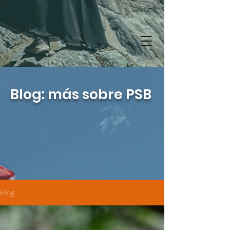
Blog: más sobre PSB
Blog