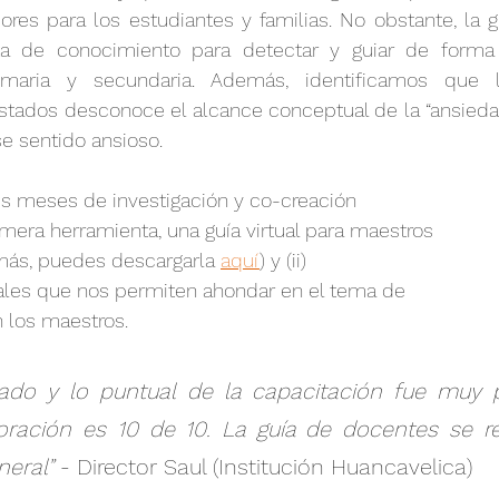
res para los estudiantes y familias. No obstante, la g
lta de conocimiento para detectar y guiar de forma 
imaria y secundaria. Además, identificamos que 
tados desconoce el alcance conceptual de la “ansiedad
e sentido ansioso.  
eis meses de investigación y co-creación  
imera herramienta, una guía virtual para maestros 
más, puedes descargarla 
aquí
) y (ii) 
uales que nos permiten ahondar en el tema de 
 los maestros.
ado y lo puntual de la capacitación fue muy pe
loración es 10 de 10. La guía de docentes se re
eral”
 - Director Saul (Institución Huancavelica)