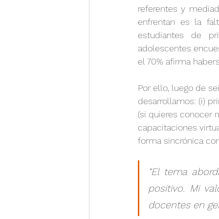
referentes y mediado
enfrentan es la fa
estudiantes de pr
adolescentes encues
el 70% afirma habers
Por ello, luego de s
desarrollamos: (i) pr
(si quieres conocer 
capacitaciones virt
forma sincrónica con
“El tema abord
positivo. Mi va
docentes en gen