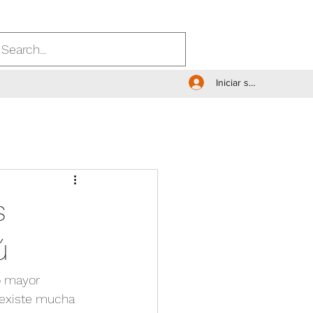
Iniciar sesión
s
ú
o mayor 
 existe mucha 