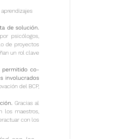
 aprendizajes 
ta de solución.
r psicólogos, 
lo de proyectos 
n un rol clave 
 permitido co-
es involucrados
vación del BCP, 
ción.
 Gracias al 
n los maestros, 
actuar con los 