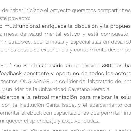
 de haber iniciado el proyecto queremos compartir tres
ste proyecto:
o multifuncional enriquece la discusión y la propues
a mesa de salud mental estuvo y está compuesto po
inistradores, economistas y especialistas en desarrol
quienes desde su experiencia y conocimiento desempeña
Perú sin Brechas basado en una visión 360 nos ha
r feedback constante y oportuno de todos los actor
estros, ONG SANAR, un co-líder del laboratorio de inno
y un líder de la Universidad Cayetano Heredia.
abiertos a la retroalimentación para mejorar la solu
 con la Institución Santa Isabel y el acercamiento co
entar el ebook con capacitaciones que permitan inter
nriquecer el aprendizaje y absolver dudas.