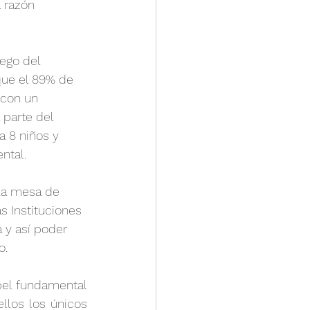
 razón 
uego del 
 que el 89% de 
 con un 
parte del 
a 8 niños y 
ntal. 
la mesa de 
s Instituciones 
 y así poder 
o.
el fundamental 
los los únicos 